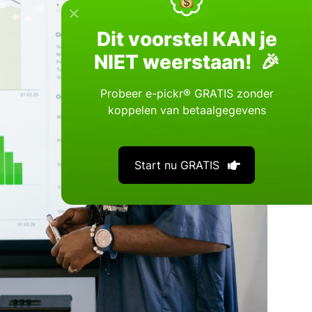
Dit voorstel KAN je
NIET weerstaan! 🎉
Probeer e-pickr® GRATIS zonder
koppelen van betaalgegevens
Start nu GRATIS