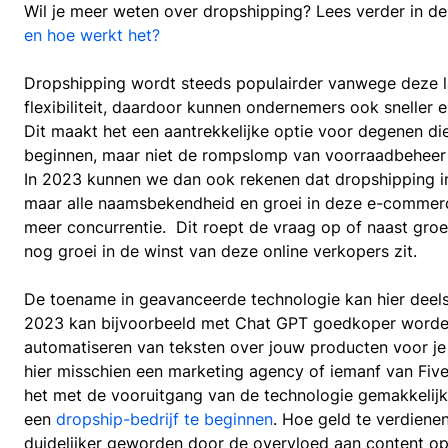
Wil je meer weten over dropshipping? Lees verder in de
en hoe werkt het?
Dropshipping wordt steeds populairder vanwege deze 
flexibiliteit, daardoor kunnen ondernemers ook sneller 
Dit maakt het een aantrekkelijke optie voor degenen die
beginnen, maar niet de rompslomp van voorraadbeheer o
In 2023 kunnen we dan ook rekenen dat dropshipping in p
maar alle naamsbekendheid en groei in deze e-commerc
meer concurrentie. Dit roept de vraag op of naast groei
nog groei in de winst van deze online verkopers zit.
De toename in geavanceerde technologie kan hier deels 
2023 kan bijvoorbeeld met Chat GPT goedkoper worde
automatiseren van teksten over jouw producten voor je
hier misschien een marketing agency of iemanf van Five
het met de vooruitgang van de technologie gemakkelij
een
dropship-bedrijf te beginnen
. Hoe geld te verdiene
duidelijker geworden door de overvloed aan content op 