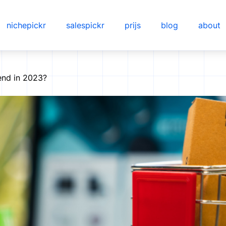
nichepickr
salespickr
prijs
blog
about
end in 2023?