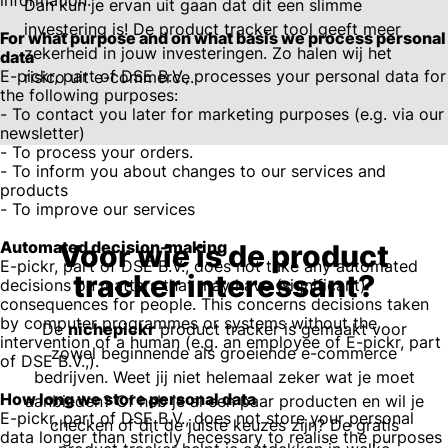
information.
Dan kun je ervan uit gaan dat dit een slimme
investering is! De product tracker tool geeft meer
For what purpose and on what basis we process personal
zekerheid in jouw investeringen. Zo halen wij het
data
E-pickr, part of DSE B.V., processes your personal data for
risico uit e-commerce.
the following purposes:
- To contact you later for marketing purposes (e.g. via our
newsletter)
- To process your orders.
- To inform you about changes to our services and
products
- To improve our services
Automated decision-making
Voor wie is de product
E-pickr, part of DSE B.V., does not take any automated
tracker interessant?
decisions on matters that may have (significant)
consequences for people. This concerns decisions taken
by computer programmes or systems without the
De
nichepickr
product tracker is gemaakt voor
intervention of a human (e.g. an employee of E-pickr, part
zowel beginnende als groeiende e-commerce
of DSE B.V.,).
bedrijven. Weet jij niet helemaal zeker wat je moet
How long we store personal data
aanbieden? Of heb je al een paar producten en wil je
E-pickr, part of DSE B.V., does not store your personal
checken of dit de juiste keuzes zijn? De gratis
data longer than strictly necessary to realise the purposes