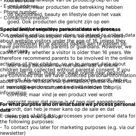
- Address data
- E-mail address
actualiteit, maar producten die betrekking hebben
- Phone number
op gezondheid, beauty en lifestyle doen het vaak
- Contactinformation
goed. Ook producten die gericht zijn op een
specifieke doelgroep, zoals kinderen of dieren,
Special and/or sensitive personal data we process
Our website and/or service does not intend to collect data
kunnen goed verkopen. Het is verstandig om hierin
about website visitors under the age of 16, unless they
te investeren en je aanbod daarbij aan te passen op
have permission from parents or guardians. However, we
de vraag.
cannot verify whether a visitor is older than 16 years. We
therefore recommend parents to be involved in the online
activities of their children, so as to prevent data about
Met vraag bedoelen we niet alleen wat er online
children being collected without parental consent. If you
gekocht wordt, maar ook waar online naar gezocht
are convinced that we have collected personal information
wordt. Als een product al aangeboden wordt, heb je
about a minor without that permission, please contact us
at service@e-pickr.com, and we will remove this
namelijk een concurrent en dit kan leiden tot prijs
information.
corrosie, maar vind je een product veel wordt
gezocht maar dat nieuw is of nog niet aangeboden
For what purpose and on what basis we process personal
wordt, dan heb je meer kans op de sale en dat
data
E-pickr, part of DSE B.V., processes your personal data for
levert jou weer geld op.
the following purposes:
- To contact you later for marketing purposes (e.g. via our
newsletter)