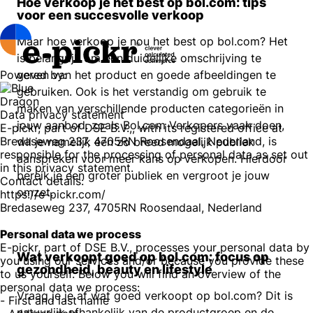
Hoe verkoop je het best op bol.com: tips
voor een succesvolle verkoop
Maar hoe verkoop je nou het best op bol.com? Het
is belangrijk om een duidelijke omschrijving te
Powered by:
geven van het product en goede afbeeldingen te
gebruiken. Ook is het verstandig om gebruik te
maken van verschillende producten categorieën in
Data privacy statement
jouw aanbod. zoals Bol.com Verkopers vaak doen,
E-pickr, part of DSE B.V.,, with its registered office at
Bredaseweg 237, 4705RN Roosendaal, Nederland, is
wil je namelijk een zo breed mogelijk publiek
responsible for the processing of personal data as set out
aanspreken voor meer kans op verkopen. Hierdoor
in this privacy statement.
bereik je een groter publiek en vergroot je jouw
Contact details:
omzet.
https://e-pickr.com/
Bredaseweg 237, 4705RN Roosendaal, Nederland
Personal data we process
E-pickr, part of DSE B.V., processes your personal data by
Wat verkoopt goed op bol.com: focus op
you using our services and/or because you provide these
gezondheid, beauty en lifestyle
to us yourself. Below you will find an overview of the
personal data we process:
Vraag je je af wat goed verkoopt op bol.com? Dit is
- First and last name
natuurlijk afhankelijk van de productgroep en de