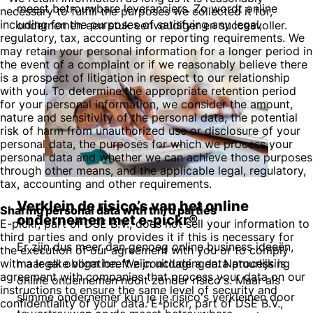
meest betrouwbare leveranciers. Zo wordt online
necessary to fulfill the purposes we collected it for,
including for the purposes of satisfying any legal,
ondernemen een stuk eenvoudiger en succesvoller.
regulatory, tax, accounting or reporting requirements. We
may retain your personal information for a longer period in
the event of a complaint or if we reasonably believe there
is a prospect of litigation in respect to our relationship
with you. To determine the appropriate retention period
for your personal information, we consider the amount,
nature and sensitivity of the personal data, the potential
risk of harm from unauthorized use or disclosure of your
personal data, the purposes for which we process your
personal data and whether we can achieve those purposes
through other means, and the applicable legal, regulatory,
tax, accounting and other requirements.
Verklein de risico’s van het online
Sharing personal data with third parties
ondernemen met e-pickr®
E-pickr, part of DSE B.V., does not sell your information to
third parties and only provides it if this is necessary for
Er zijn dus meer dan genoeg online business ideeën,
the execution of our agreement with you or to comply
with a legal obligation. We conclude a data processing
maar elke vorm heeft zijn uitdagingen. Natuurlijk is
agreement with companies that process your data on our
online ondernemen nooit zonder risico's. Maar als
instructions to ensure the same level of security and
slimme ondernemer kun je je risico's verkleinen door
confidentiality of your data. E-pickr, part of DSE B.V.,