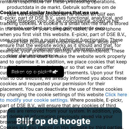
te vertrouwen op de meest betrouwbare
remains responsible for these processing operations.
productdata in de markt. Gebruik software om de
Cookies and similar techniques that we use
best verkopende producten te vinden en blijf een
E-pickr, part of DSE B.V., uses functional, analytical, and
paar stappen voor op de concurrentie, zodat je het
tracking cookies. A cookie is a small text file that is stored
meeste verdient aan elke geïnvesteerde euro.
in the browser of your computer, tablet, or smartphone
when you first visit this website. E-pickr, part of DSE B.V.,
uses cookies with a purely technical functionality. These
Word niet zomaar een ondernemer, maar word een
ensure that the website works as it should and that, for
succesvolle ondernemer! Want iedereen verdient
example, your preferred settings are remembered. These
meer dan minimumloon.
cookies are also used to make the website work properly
and to optimise it. In addition, we place cookies that keep
track of your surfing behaviour so that we can offer
Reken op e-pickr®
customised content and advertisements. Upon your first
visit to our website, we already informed you about these
cookies and requested your permission for their
placement. You can deactivate the use of these cookies
by changing the cookie settings of this website
Click here
to modify your cookie settings.
Where possible, E-pickr,
part of DSE B.V., will ensure that any cookies of third
parties are removed from your system. In addition, you
can delete all information previously saved via your
Blijf op de hoogte
browser settings.
Cookies are also placed on this website by third parties.